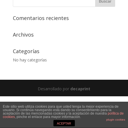
Comentarios recientes
Archivos
Categorías
No hay categorías
Desarrollado por
decaprint
Este sitio web utiliza cookies para que usted tenga la mejor experiencia de
usuario. Si continúa navegando está dando su consentimiento para la
aceptación de las mencionadas cookies y la aceptación de nuestra
política de
cookies
, pinche el enlace para mayor información.
plugin cookies
ACEPTAR