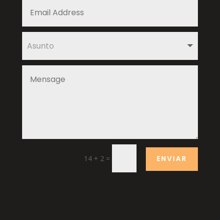
14 + 2
=
ENVIAR