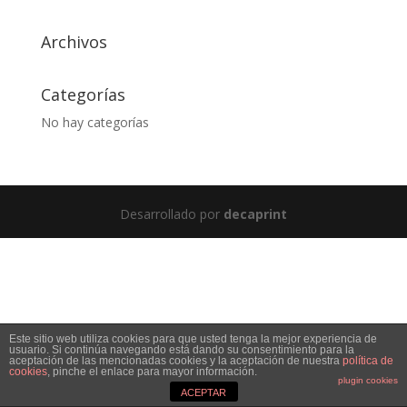
Archivos
Categorías
No hay categorías
Desarrollado por
decaprint
Este sitio web utiliza cookies para que usted tenga la mejor experiencia de
usuario. Si continúa navegando está dando su consentimiento para la
aceptación de las mencionadas cookies y la aceptación de nuestra
política de
cookies
, pinche el enlace para mayor información.
plugin cookies
ACEPTAR