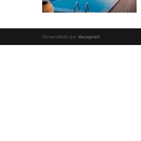
Desarrollado por
decaprint