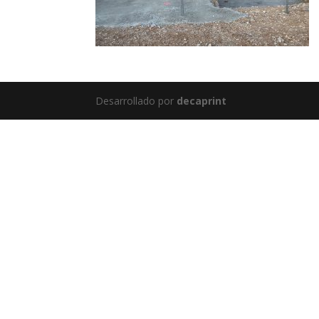
Desarrollado por
decaprint