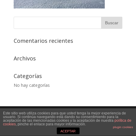
Comentarios recientes
Archivos
Categorías
No hay categorías
Este sitio web utiliza cookies para que usted tenga la mejor experiencia de
Desarrollado por
decaprint
usuario. Si continúa navegando está dando su consentimiento para la
aceptación de las mencionadas cookies y la aceptación de nuestra
política de
cookies
, pinche el enlace para mayor información.
plugin cookies
ACEPTAR