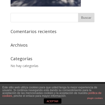
Comentarios recientes
Archivos
Categorías
No hay categorías
Este sitio web utiliza cookies para que usted tenga la mejor experiencia de
Desarrollado por
decaprint
usuario. Si continúa navegando está dando su consentimiento para la
aceptación de las mencionadas cookies y la aceptación de nuestra
política de
cookies
, pinche el enlace para mayor información.
plugin cookies
ACEPTAR