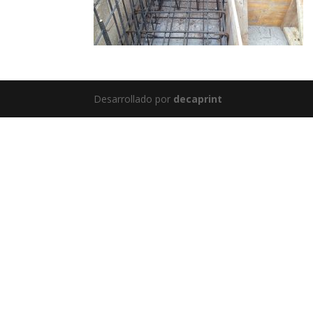
Desarrollado por
decaprint