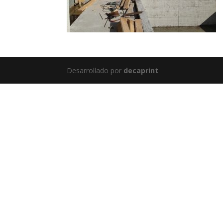
Desarrollado por
decaprint