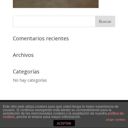
Comentarios recientes
Archivos
Categorías
No hay categorías
Este sitio web utiliza cookies para que usted tenga la mejor experiencia de
Desarrollado por
decaprint
usuario. Si continúa navegando está dando su consentimiento para la
aceptación de las mencionadas cookies y la aceptación de nuestra
política de
cookies
, pinche el enlace para mayor información.
plugin cookies
ACEPTAR