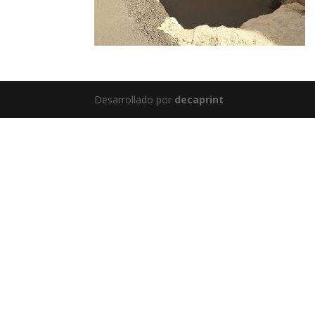
Desarrollado por
decaprint