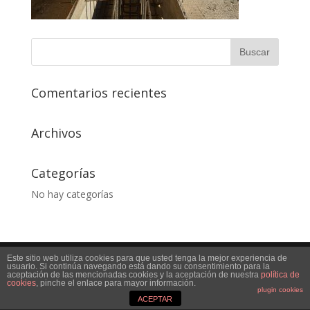
Comentarios recientes
Archivos
Categorías
No hay categorías
Este sitio web utiliza cookies para que usted tenga la mejor experiencia de
Desarrollado por
decaprint
usuario. Si continúa navegando está dando su consentimiento para la
aceptación de las mencionadas cookies y la aceptación de nuestra
política de
cookies
, pinche el enlace para mayor información.
plugin cookies
ACEPTAR