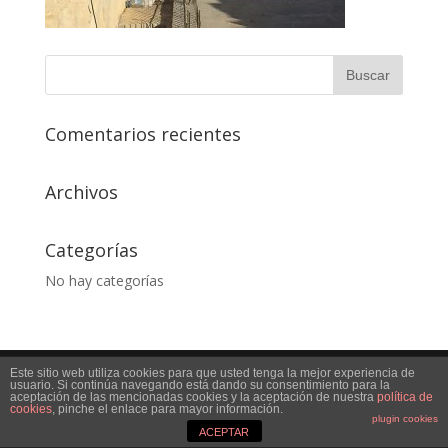
Comentarios recientes
Archivos
Categorías
No hay categorías
Este sitio web utiliza cookies para que usted tenga la mejor experiencia de
Desarrollado por
decaprint
usuario. Si continúa navegando está dando su consentimiento para la
aceptación de las mencionadas cookies y la aceptación de nuestra
política de
cookies
, pinche el enlace para mayor información.
plugin cookies
ACEPTAR