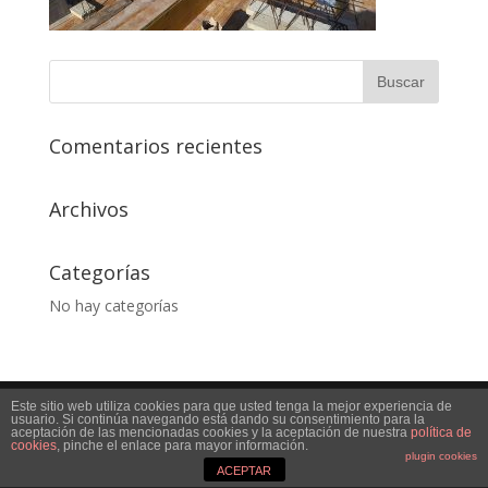
Comentarios recientes
Archivos
Categorías
No hay categorías
Este sitio web utiliza cookies para que usted tenga la mejor experiencia de
Desarrollado por
decaprint
usuario. Si continúa navegando está dando su consentimiento para la
aceptación de las mencionadas cookies y la aceptación de nuestra
política de
cookies
, pinche el enlace para mayor información.
plugin cookies
ACEPTAR